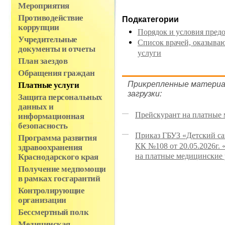
Мероприятия
Противодействие
Подкатегории
коррупции
Порядок и условия предо
Учредительные
Список врачей, оказыва
документы и отчеты
услуги
План заездов
Обращения граждан
Прикрепленные материа
Платные услуги
загрузки:
Защита персональных
данных и
Прейскурант на платные 
информационная
безопасность
Приказ ГБУЗ «Детский с
Программа развития
КК №108 от 20.05.2026г.
здравоохранения
на платные медицинские 
Краснодарского края
Получение медпомощи
в рамках госгарантий
Контролирующие
организации
Бессмертный полк
Медицинская