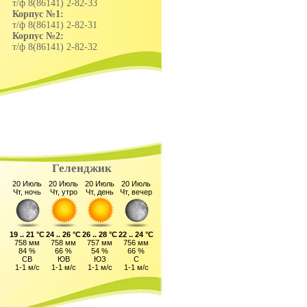
т/ф 8(86141) 2-82-33
Корпус №1:
т/ф 8(86141) 2-82-31
Корпус №2:
т/ф 8(86141) 2-82-32
Геленджик
20 Июль
20 Июль
20 Июль
20 Июль
Чт, ночь
Чт, утро
Чт, день
Чт, вечер
19 .. 21 °C
24 .. 26 °C
26 .. 28 °C
22 .. 24 °C
758 мм
758 мм
757 мм
756 мм
84 %
66 %
54 %
66 %
СВ
ЮВ
ЮЗ
С
1-1 м/с
1-1 м/с
1-1 м/с
1-1 м/с