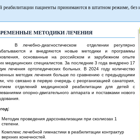
й реабилитации пациенты принимаются в штатном режиме, без 
ВРЕМЕННЫЕ МЕТОДИКИ ЛЕЧЕНИЯ
ечебно-диагностическом отделении регулярно
абатываются и внедряются новые методики и программы
ровления, основанные на российском и зарубежном опыте
их медицинских специалистов. За последние 3 года внедрено 17
дик лечения ортопедических больных. В 2024 году количество
ренных методик лечения больше по сравнению с предыдущими
ми, что связано в первую очередь с реорганизацией санатория,
ытием отделений медицинской реабилитации для детей с
леваниями опорно-двигательного аппарата и поставками нового
удования.
 год:
Методик проведения дарсонвализации при сколиозах 1
степени.
Комплекс лечебной гимнастики в реабилитации контрактур
верхних конечностей.