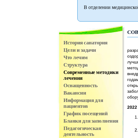
В отделении медицинско
СО
История санатория
В л
Цели и задачи
разр
оздо
Что лечим
лучш
Структура
мето
Современные методики
внед
лечения
года
Оснащенность
откр
забо
Вакансии
обор
Информация для
пациентов
2022
График посещений
Бланки для заполнения
Педагогическая
деятельность