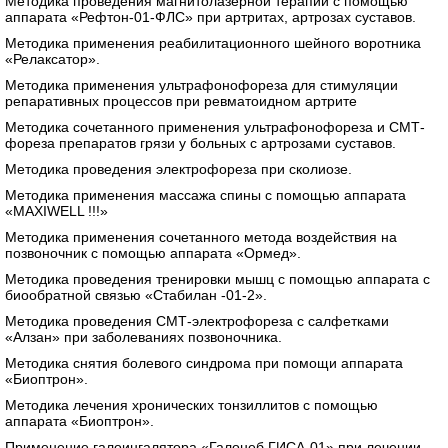
Методика проведения магнитолазерной терапии с помощью
аппарата «Рефтон-01-ФЛС» при артритах, артрозах суставов.
Методика применения реабилитационного шейного воротника
«Релаксатор».
Методика применения ультрафонофореза для стимуляции
репаративных процессов при ревматоидном артрите
Методика сочетанного применения ультрафонофореза и СМТ-
фореза препаратов грязи у больных с артрозами суставов.
Методика проведения электрофореза при сколиозе.
Методика применения массажа спины с помощью аппарата
«MAXIWELL !!!»
Методика применения сочетанного метода воздействия на
позвоночник с помощью аппарата «Ормед».
Методика проведения тренировки мышц с помощью аппарата с
биообратной связью «Стабилан -01-2».
Методика проведения СМТ-электрофореза с салфетками
«Алзан» при заболеваниях позвоночника.
Методика снятия болевого синдрома при помощи аппарата
«Биоптрон».
Методика лечения хронических тонзиллитов с помощью
аппарата «Биоптрон».
Применение галоингалятора «Галонеб ГИСА-01» при лечении