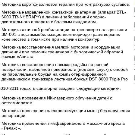
Методика коротко-волновой терапии при контрактурах суставов.
Методика направленной контактной диатермии (аппарат BTL-
6000 TR-NHERAPY) в лечении заболеваний опорно-
двигательного аппарата с болевым синдромом.
Методика активной реабилитации на тренажере пальцев кисти
ЗМ-001 в постиммобилизационном периоде травм верхних
конечностей в том числе при наличии контрактур.
Методика восстановления мелкой моторики и координации
движений при помощи тренажера с биологической обратной
связью «Аника».
Методика восстановления навыков ходьбы по ровной
поверхности, наклонной поверхности (подъем, спуск) с опорой
на параллельные брусья на компьютеризированном
динамическом тренажере лестница-брусья DST 8000 Triple Pro
10-2011 годах в санатории введены следующие методики:
Методика проведения ИК-лазерного облучения детей с
остеомиелитом.
Методика проведения электростимуляции мышц без нарушения
иннервации.
Методика применения лимфадренажного массажного кресла
«Релакс».