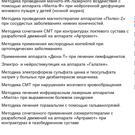
Методика проведения магнито-ИК-лазерного воздействия с
помощью аппарата «Милта-Ф» при нейрогенной дисфункции
мочевого пузыря у детей (ночной энурез).
Методика проведения магнитотерапии аппаратом «Полюс-2»
при сосудистых заболеваниях нижних конечностей.
Методика сочетания СМТ при контрактурах локтевого сустава с
разработкой движений на аппарате «Артромот».
Методика применения кислородных коктейлей при
ортопедических заболеваниях.
Применение аппарата «Дюна-Т» при лечении лимфаденитов.
Электро- и нейростимуляция на аппарате «Галатея».
Методика электрофореза сульфата цинка и тиосульфата
натрия у больных при дизбактериозе кишечника.
Методика СМТ при нарушениях мозгового кровообращения.
Методика лечения инфракрасным лазерным аппаратом
«Милта» при выраженном болевом синдроме.
Методика лечения торакальгии с помощью гальваногрязей.
Методика сочетанного применения озокеритотерапии с
разработкой движений на аппарате «Артрамот» при
контрактурах в тазобедренном суставе