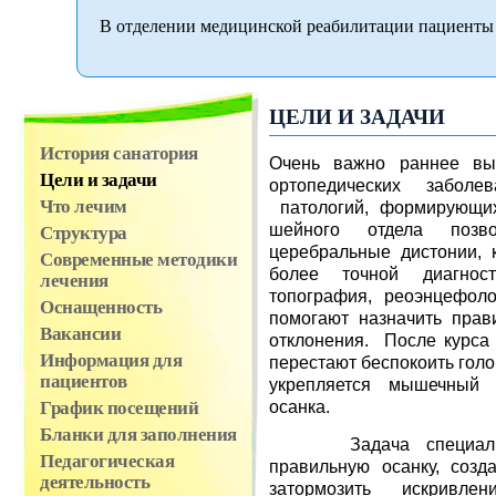
В отделении медицинской реабилитации пациенты 
ЦЕЛИ И ЗАДАЧИ
История санатория
Очень важно раннее вы
Цели и задачи
ортопедических заболе
Что лечим
патологий, формирующих
шейного отдела позвон
Структура
церебральные дистонии,
Современные методики
более точной диагност
лечения
топография, реоэнцефоло
Оснащенность
помогают назначить прав
Вакансии
отклонения. После курса 
Информация для
перестают беспокоить голо
пациентов
укрепляется мышечный к
осанка.
График посещений
Бланки для заполнения
Задача специалисто
Педагогическая
правильную осанку, созд
деятельность
затормозить искривлен