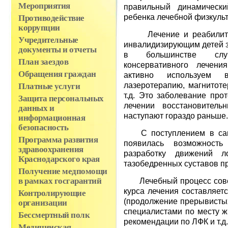
Мероприятия
правильный динамически
ребенка лечебной физкульт
Противодействие
коррупции
Лечение и реабилитаци
Учредительные
инвалидизирующим детей з
документы и отчеты
в большинстве случ
План заездов
консервативного лечен
Обращения граждан
активно используем в
лазеротерапию, магнитоте
Платные услуги
т.д. Это заболевание про
Защита персональных
лечении восстановител
данных и
наступают гораздо раньше.
информационная
безопасность
С поступлением в сан
Программа развития
появилась возможность
здравоохранения
разработку движений л
Краснодарского края
тазобедренных суставов пр
Получение медпомощи
Лечебный процесс совер
в рамках госгарантий
курса лечения составляет
Контролирующие
(продолжение прерывистых
организации
специалистами по месту ж
Бессмертный полк
рекомендации по ЛФК и т.д.
Медицинская