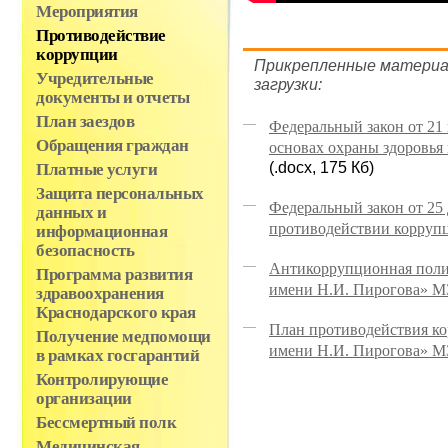
Мероприятия
Противодействие
коррупции
Прикрепленные материа
Учредительные
загрузки:
документы и отчеты
План заездов
Федеральный закон от 21
Обращения граждан
основах охраны здоровья
(.docx, 175 Кб)
Платные услуги
Защита персональных
Федеральный закон от 25
данных и
противодействии корруп
информационная
безопасность
Антикоррупционная поли
Программа развития
имени Н.И. Пирогова» М
здравоохранения
Краснодарского края
План противодействия к
Получение медпомощи
имени Н.И. Пирогова» МЗ
в рамках госгарантий
Контролирующие
организации
Бессмертный полк
Медицинская