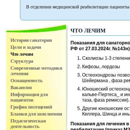
В отделении медицинской реабилитации пациенты 
ЧТО ЛЕЧИМ
История санатория
Показания для санаторно
Цели и задачи
РФ от 27.03.2024г. №143н)
Что лечим
Сколиозы 1-3 степени
Структура
Кифозы, лордозы
Современные методики
лечения
Остеохондрозы позво
Шейермана , фаза ре
Оснащенность
Вакансии
Юношеский остеохондр
кальве-Пертеса_ и и
Информация для
таза, фаза ремиссии).
пациентов
График посещений
Другие юношеские ос
Келлера, Шинца и ин
Бланки для заполнения
Педагогическая
Показания для лечения 
деятельность
реабилитации (приказ МЗ 