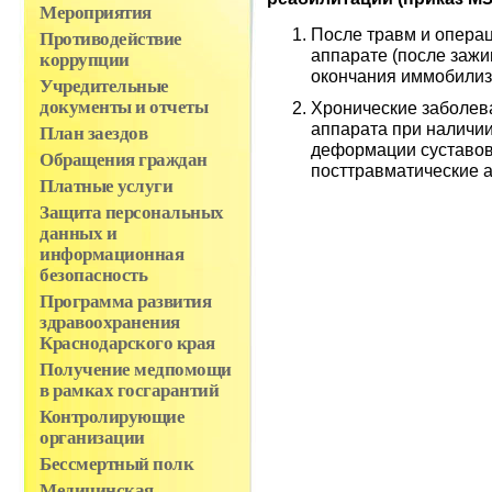
Мероприятия
После травм и опера
Противодействие
аппарате (после зажи
коррупции
окончания иммобилиз
Учредительные
документы и отчеты
Хронические заболев
аппарата при наличии
План заездов
деформации суставов
Обращения граждан
посттравматические а
Платные услуги
Защита персональных
данных и
информационная
безопасность
Программа развития
здравоохранения
Краснодарского края
Получение медпомощи
в рамках госгарантий
Контролирующие
организации
Бессмертный полк
Медицинская