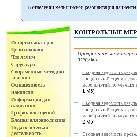
В отделении медицинской реабилитации пациенты 
КОНТРОЛЬНЫЕ МЕ
История санатория
Цели и задачи
Прикрепленные материа
Что лечим
загрузки:
Структура
Современные методики
Сводная ведомость резул
лечения
специальной оценки усло
мероприятий по улучшению
Оснащенность
1 Мб)
Вакансии
Информация для
Сводная ведомость резул
пациентов
специальной оценки усло
График посещений
мероприятий по улучшению
Бланки для заполнения
2 Мб)
Педагогическая
деятельность
Сводная ведомость пров