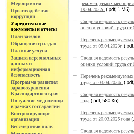
рекомендуемых мероприя
Мероприятия
19.04.2022г.
(.pdf, 1 Мб)
Противодействие
коррупции
Сводная ведомость резул
Учредительные
оценки условий труда от 0
документы и отчеты
План заездов
Перечень рекомендуемых
Обращения граждан
труда от 05.04.2023г.
(.pdf
Платные услуги
Сводная ведомость резул
Защита персональных
данных и
оценки условий труда от 0
информационная
безопасность
Перечень рекомендуемых
Программа развития
труда от 03.04.2024г.
(.pdf
здравоохранения
Краснодарского края
Сводная ведомость резул
года
(.pdf, 580 Кб)
Получение медпомощи
в рамках госгарантий
Перечень рекомендуемых
Контролирующие
труда от 20.03.2025 года
(
организации
Бессмертный полк
Сводная ведомость резул
Медицинская