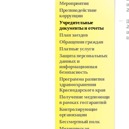
Мероприятия
о
2
Противодействие
коррупции
П
Учредительные
2
документы и отчеты
о
План заездов
п
Обращения граждан
Платные услуги
Защита персональных
данных и
информационная
безопасность
Программа развития
здравоохранения
Краснодарского края
Получение медпомощи
в рамках госгарантий
Контролирующие
организации
Бессмертный полк
Медицинская