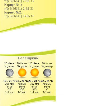
т/ф 8(86141) 2-82-33
Корпус №1:
т/ф 8(86141) 2-82-31
Корпус №2:
т/ф 8(86141) 2-82-32
Геленджик
20 Июль
20 Июль
20 Июль
20 Июль
Чт, ночь
Чт, утро
Чт, день
Чт, вечер
19 .. 21 °C
24 .. 26 °C
26 .. 28 °C
22 .. 24 °C
758 мм
758 мм
757 мм
756 мм
84 %
66 %
54 %
66 %
СВ
ЮВ
ЮЗ
С
1-1 м/с
1-1 м/с
1-1 м/с
1-1 м/с