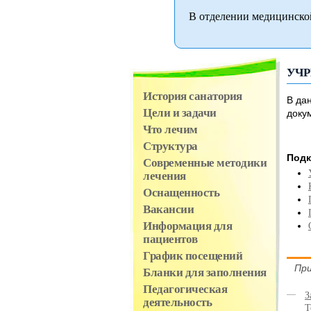
В отделении медицинско
УЧ
История санатория
В да
Цели и задачи
доку
Что лечим
Структура
Подк
Современные методики
лечения
Оснащенность
Вакансии
Информация для
пациентов
График посещений
При
Бланки для заполнения
Педагогическая
З
деятельность
Т