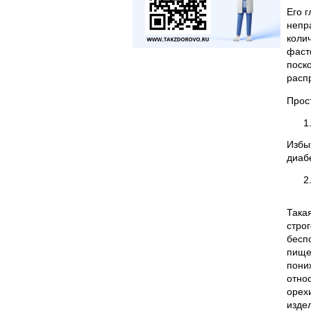
Его 
непр
коли
фастф
поск
расп
Прос
Избы
диабе
Така
стро
бесп
пище
пони
отно
орех
изде