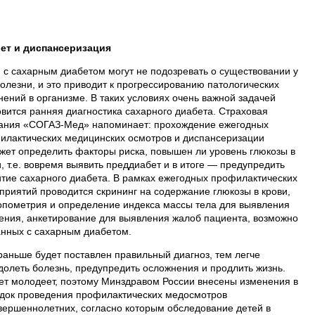
ет и диспансеризация
 с сахарным диабетом могут не подозревать о существовании у
болезни, и это приводит к прогрессированию патологических
нений в организме. В таких условиях очень важной задачей
овится ранняя диагностика сахарного диабета. Страховая
ания «СОГАЗ-Мед» напоминает: прохождение ежегодных
илактических медицинских осмотров и диспансеризации
жет определить факторы риска, повышен ли уровень глюкозы в
, т.е. вовремя выявить преддиабет и в итоге — предупредить
итие сахарного диабета. В рамках ежегодных профилактических
приятий проводится скрининг на содержание глюкозы в крови,
опометрия и определение индекса массы тела для выявления
ения, анкетирование для выявления жалоб пациента, возможно
анных с сахарным диабетом.
раньше будет поставлен правильный диагноз, тем легче
долеть болезнь, предупредить осложнения и продлить жизнь.
ет молодеет, поэтому Минздравом России внесены изменения в
док проведения профилактических медосмотров
вершеннолетних, согласно которым обследование детей в