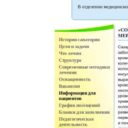
В отделении медицинско
«СО
МЕР
История санатория
Цели и задачи
Саха
забо
Что лечим
кров
Структура
коли
Современные методики
испол
лечения
инсу
Оснащенность
выра
крово
Вакансии
несп
Информация для
уров
пациентов
прив
График посещений
осло
Бланки для заполнения
разв
нерв
Педагогическая
и поч
деятельность