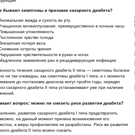
курящие.
е бывают симптомы и признаки сахарного диабета?
Аномальная жажда и сухость во рту
Учащенное мочеиспускание, преимущественно в ночные часы
Повышенная утомляемость
Постоянное чувство голода
Внезапная потеря веса
Снижение остроты зрения
Нарушения чувствительности в руках и ногах
Медленное заживление ран и рецидивирующие инфекции.
енность течения сахарного диабета II типа — симптомы болезни
но не так очевидны, как симптомы диабета I типа, и с момента
левания до постановки диагноза могут пройти годы, нередко
ноз сахарного диабета II типа устанавливают уже при наличии
жнений.
икает вопрос: можно ли снизить риск развития диабета?
жалению, развитие сахарного диабета I типа предотвратить
зможно, на данный момент причина возникновения его
вестна, а меры профилактики не разработаны. Риск же развития
ного диабета II типа можно снизить.