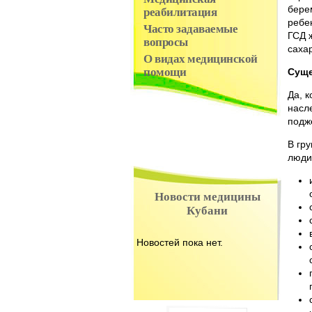
бере
реабилитация
ребе
Часто задаваемые
ГСД 
вопросы
сахар
О видах медицинской
помощи
Суще
Да, к
насл
подж
В гр
люди
Новости медицины
Кубани
Новостей пока нет.