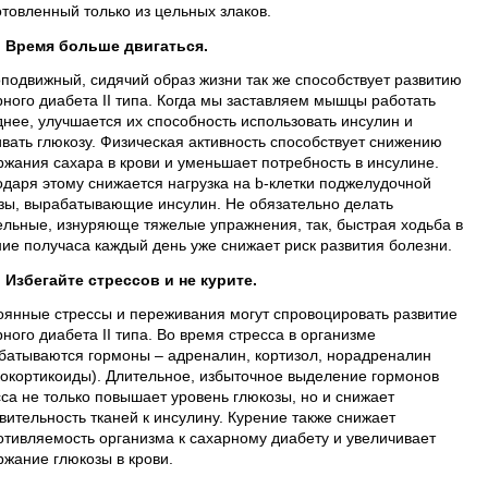
отовленный только из цельных злаков.
Время больше двигаться.
подвижный, сидячий образ жизни так же способствует развитию
рного диабета II типа. Когда мы заставляем мышцы работать
днее, улучшается их способность использовать инсулин и
ивать глюкозу. Физическая активность способствует снижению
ржания сахара в крови и уменьшает потребность в инсулине.
одаря этому снижается нагрузка на b-клетки поджелудочной
зы, вырабатывающие инсулин. Не обязательно делать
ельные, изнуряюще тяжелые упражнения, так, быстрая ходьба в
ние получаса каждый день уже снижает риск развития болезни.
Избегайте стрессов и не курите.
оянные стрессы и переживания могут спровоцировать развитие
ного диабета II типа. Во время стресса в организме
батываются гормоны – адреналин, кортизол, норадреналин
кокортикоиды). Длительное, избыточное выделение гормонов
сса не только повышает уровень глюкозы, но и снижает
вительность тканей к инсулину. Курение также снижает
отивляемость организма к сахарному диабету и увеличивает
ржание глюкозы в крови.