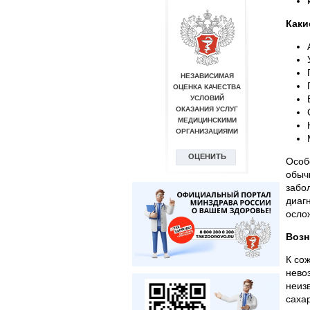
Каки
Особ
обыч
забо
диаг
осло
Возн
К со
нево
неиз
сахар