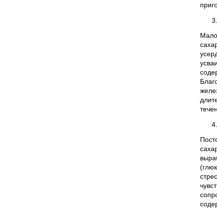
приг
Мало
саха
усер
усва
соде
Благ
желе
длит
тече
Пост
сахар
выра
(глю
стре
чувст
сопр
соде