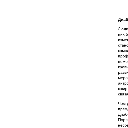
Диаб
Люди
них 
изме
стан
комп
проф
помо
крови
разв
меро
антр
ожир
связ
Чем 
прео
Диаб
Поря
несо