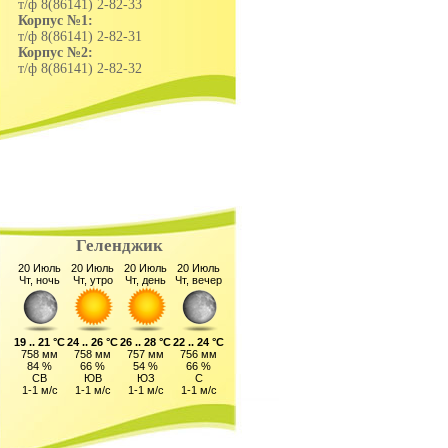
т/ф 8(86141) 2-82-33
Корпус №1:
т/ф 8(86141) 2-82-31
Корпус №2:
т/ф 8(86141) 2-82-32
Геленджик
20 Июль
20 Июль
20 Июль
20 Июль
Чт, ночь
Чт, утро
Чт, день
Чт, вечер
19 .. 21 °C
24 .. 26 °C
26 .. 28 °C
22 .. 24 °C
758 мм
758 мм
757 мм
756 мм
84 %
66 %
54 %
66 %
СВ
ЮВ
ЮЗ
С
1-1 м/с
1-1 м/с
1-1 м/с
1-1 м/с