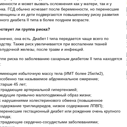
менности и может вызвать осложнения как у матери, так и у
нка. ГСД обычно исчезает после беременности, но перенесшие
женщины и их дети подвергаются повышенному риску развития
ного диабета II типа в более позднем возрасте.
ствует ли группа риска?
онечно, она есть. Диабет I типа передается чаще всего по
едству. Также риск увеличивается при воспалении тканей
елудочной железы, после травм и инфекций.
уппе риска по заболеванию сахарным диабетом II типа находятся
:
имеющие избыточную массу тела (ИМТ более 25кг/м2),
особенно так называемое абдоминальное ожирение;
старше 45 лет;
страдающие артериальной гипертензией;
ведущие привычно малоподвижный образ жизни;
с нарушениями холестеринового обмена (повышенное
содержание триглицеридов, низкое содержание ЛПВП);
перенесшие гестационный диабет или рождение очень крупного
плода;
страдающие сердечно-сосудистыми заболеваниями;