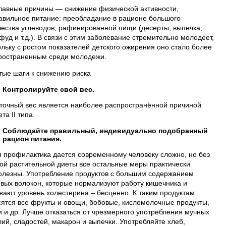
главные причины — снижение физической активности,
авильное питание: преобладание в рационе большого
чества углеводов, рафинированной пищи (десерты, выпечка,
уд и т.д.). В связи с этим заболевание стремительно молодеет,
ольку с ростом показателей детского ожирения оно стало более
ространенным среди молодежи.
тые шаги к снижению риска
Контролируйте свой вес.
точный вес является наиболее распространённой причиной
та II типа.
Соблюдайте правильный, индивидуально подобранный
рацион питания.
я профилактика дается современному человеку сложно, но без
гой растительной диеты все остальные меры практически
олезны. Употребление продуктов с большим содержанием
вых волокон, которые нормализуют работу кишечника и
жают уровень холестерина – бесценно. К таким продуктам
сятся все фрукты и овощи, бобовые, кисломолочные продукты,
и и др. Лучше отказаться от чрезмерного употребления мучных
лий, сладостей, макарон и выпечки. Употребляйте хлеб,