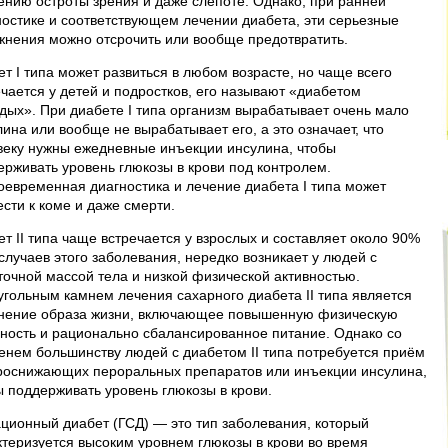
ению остроты зрения и даже слепоте. Однако, при ранней
ностике и соответствующем лечении диабета, эти серьезные
жнения можно отсрочить или вообще предотвратить.
т I типа может развиться в любом возрасте, но чаще всего
ечается у детей и подростков, его называют «диабетом
дых». При диабете I типа организм вырабатывает очень мало
ина или вообще не вырабатывает его, а это означает, что
веку нужны ежедневные инъекции инсулина, чтобы
ерживать уровень глюкозы в крови под контролем.
оевременная диагностика и лечение диабета I типа может
сти к коме и даже смерти.
т II типа чаще встречается у взрослых и составляет около 90%
случаев этого заболевания, нередко возникает у людей с
точной массой тела и низкой физической активностью.
угольным камнем лечения сахарного диабета II типа является
нение образа жизни, включающее повышенную физическую
вность и рационально сбалансированное питание. Однако со
енем большинству людей с диабетом II типа потребуется приём
роснижающих пероральных препаратов или инъекции инсулина,
ы поддерживать уровень глюкозы в крови.
ационный диабет (ГСД) — это тип заболевания, который
ктеризуется высоким уровнем глюкозы в крови во время