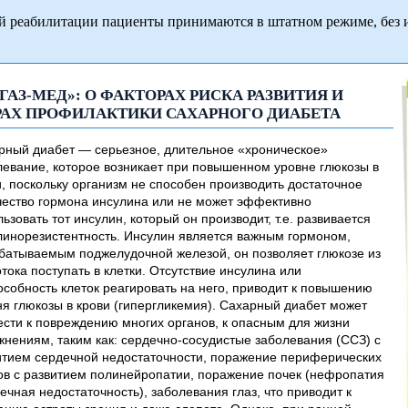
й реабилитации пациенты принимаются в штатном режиме, без 
ГАЗ-МЕД»: О ФАКТОРАХ РИСКА РАЗВИТИЯ И
АХ ПРОФИЛАКТИКИ САХАРНОГО ДИАБЕТА
рный диабет — серьезное, длительное «хроническое»
левание, которое возникает при повышенном уровне глюкозы в
и, поскольку организм не способен производить достаточное
чество гормона инсулина или не может эффективно
ьзовать тот инсулин, который он производит, т.е. развивается
линорезистентность. Инсулин является важным гормоном,
батываемым поджелудочной железой, он позволяет глюкозе из
тока поступать в клетки. Отсутствие инсулина или
особность клеток реагировать на него, приводит к повышению
ня глюкозы в крови (гипергликемия). Сахарный диабет может
ести к повреждению многих органов, к опасным для жизни
жнениям, таким как: сердечно-сосудистые заболевания (ССЗ) с
итием сердечной недостаточности, поражение периферических
ов с развитием полинейропатии, поражение почек (нефропатия
ечная недостаточность), заболевания глаз, что приводит к