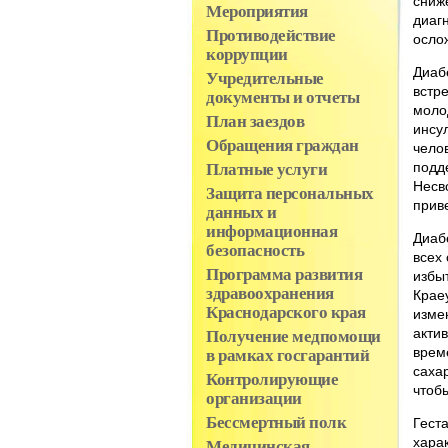
сниж
Мероприятия
диаг
Противодействие
осло
коррупции
Диабе
Учредительные
встр
документы и отчеты
моло
План заездов
инсул
Обращения граждан
чело
подд
Платные услуги
Несв
Защита персональных
приве
данных и
информационная
Диабе
безопасность
всех 
Программа развития
избы
здравоохранения
Крае
Краснодарского края
изме
акти
Получение медпомощи
врем
в рамках госгарантий
саха
Контролирующие
чтоб
организации
Бессмертный полк
Гест
хара
Медицинская